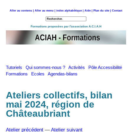
Aller au contenu |
Aller au menu |
index alphabétique |
Aide |
Plan du site |
Contact
Retour à l'accueil
Formations proposées par l'association A.C.I.A.H
Tutoriels
Qui sommes-nous ?
Activités
Pôle Accessibilité
Formations
Ecoles
Agendas-bilans
Ateliers collectifs, bilan
mai 2024, région de
Châteaubriant
Atelier précédent
—
Atelier suivant