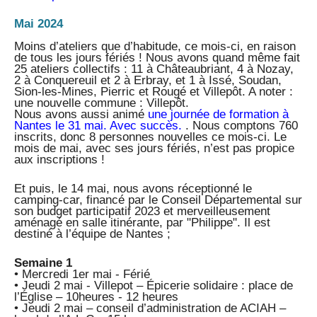
Mai 2024
Moins d’ateliers que d’habitude, ce mois-ci, en raison
de tous les jours fériés ! Nous avons quand même fait
25 ateliers collectifs : 11 à Châteaubriant, 4 à Nozay,
2 à Conquereuil et 2 à Erbray, et 1 à Issé, Soudan,
Sion-les-Mines, Pierric et Rougé et Villepôt. A noter :
une nouvelle commune : Villepôt.
Nous avons aussi animé
une journée de formation à
Nantes le 31 mai. Avec succès.
. Nous comptons 760
inscrits, donc 8 personnes nouvelles ce mois-ci. Le
mois de mai, avec ses jours fériés, n’est pas propice
aux inscriptions !
Et puis, le 14 mai, nous avons réceptionné le
camping-car, financé par le Conseil Départemental sur
son budget participatif 2023 et merveilleusement
aménagé en salle itinérante, par "Philippe". Il est
destiné à l’équipe de Nantes ;
Semaine 1
• Mercredi 1er mai - Férié
• Jeudi 2 mai - Villepot – Épicerie solidaire : place de
l’Église – 10heures - 12 heures
• Jeudi 2 mai – conseil d’administration de ACIAH –