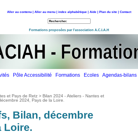
Aller au contenu |
Aller au menu |
index alphabétique |
Aide |
Plan du site |
Contact
Retour à l'accueil
Formations proposées par l'association A.C.I.A.H
ivités
Pôle Accessibilité
Formations
Ecoles
Agendas-bilan
antes et Pays de Retz
>
Bilan 2024 - Ateliers - Nantes et
n, décembre 2024, Pays de la Loire.
ifs, Bilan, décembre
 Loire.