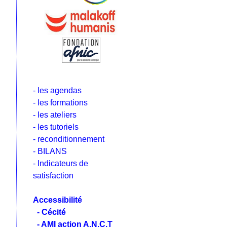
- les agendas
- les formations
- les ateliers
- les tutoriels
- reconditionnement
- BILANS
- Indicateurs de
satisfaction
Accessibilité
- Cécité
- AMI action A.N.C.T