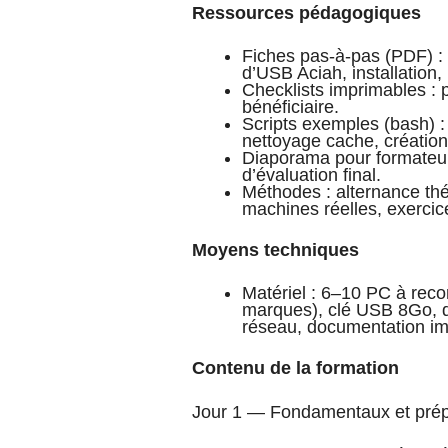
Ressources pédagogiques
Fiches pas‑à‑pas (PDF) : 
d’USB Aciah, installation,
Checklists imprimables : p
bénéficiaire.
Scripts exemples (bash) : 
nettoyage cache, création d
Diaporama pour formateur
d’évaluation final.
Méthodes : alternance thé
machines réelles, exercic
Moyens techniques
Matériel : 6–10 PC à recon
marques), clé USB 8Go, 
réseau, documentation i
Contenu de la formation
Jour 1 — Fondamentaux et prépa