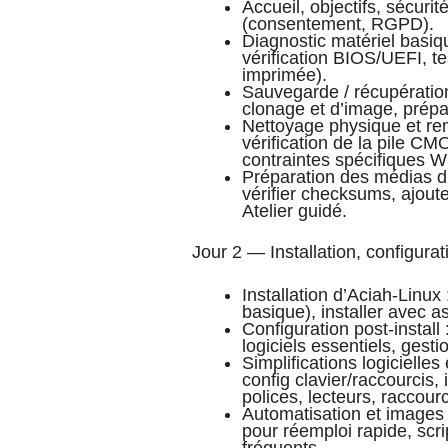
Accueil, objectifs, sécuri
(consentement, RGPD).
Diagnostic matériel basiq
vérification BIOS/UEFI, t
imprimée).
Sauvegarde / récupération
clonage et d’image, prépa
Nettoyage physique et r
vérification de la pile 
contraintes spécifiques 
Préparation des médias d’i
vérifier checksums, ajoute
Atelier guidé.
Jour 2 — Installation, configurati
Installation d’Aciah‑Linux 
basique), installer avec a
Configuration post‑install 
logiciels essentiels, gest
Simplifications logicielles
config clavier/raccourcis, 
polices, lecteurs, raccourci
Automatisation et images
pour réemploi rapide, scr