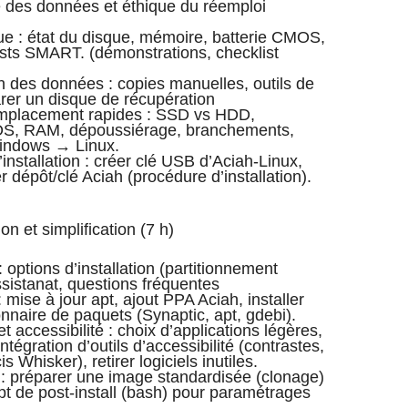
té des données et éthique du réemploi
ue : état du disque, mémoire, batterie CMOS,
ests SMART. (démonstrations, checklist
 des données : copies manuelles, outils de
rer un disque de récupération
emplacement rapides : SSD vs HDD,
CMOS, RAM, dépoussiérage, branchements,
Windows → Linux.
nstallation : créer clé USB d’Aciah‑Linux,
r dépôt/clé Aciah (procédure d’installation).
on et simplification (7 h)
: options d’installation (partitionnement
ssistanat, questions fréquentes
: mise à jour apt, ajout PPA Aciah, installer
ionnaire de paquets (Synaptic, apt, gdebi).
 et accessibilité : choix d’applications légères,
intégration d’outils d’accessibilité (contrastes,
s Whisker), retirer logiciels inutiles.
 : préparer une image standardisée (clonage)
ipt de post‑install (bash) pour paramétrages