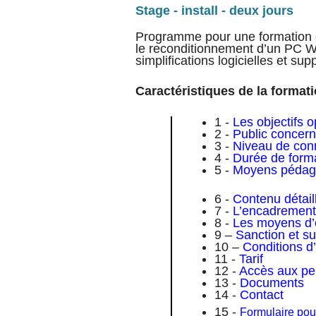
Stage - install - deux jours
Programme pour une formation de
le reconditionnement d’un PC W
simplifications logicielles et s
Caractéristiques de la format
1 -
Les objectifs 
2 -
Public concern
3 -
Niveau de conn
4 -
Durée de forma
5 -
Moyens pédago
6 -
Contenu détaill
7 -
L’encadrement 
8 -
Les moyens d’
9 –
Sanction et sui
10 –
Conditions d’
11 -
Tarif
12 -
Accès aux per
13 -
Documents
14 -
Contact
15 -
Formulaire pou