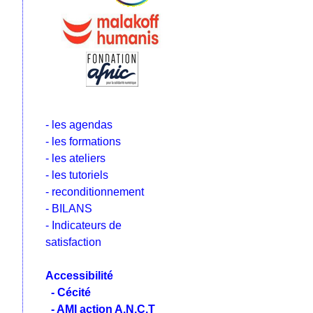
- les agendas
- les formations
- les ateliers
- les tutoriels
- reconditionnement
- BILANS
- Indicateurs de
satisfaction
Accessibilité
- Cécité
- AMI action A.N.C.T