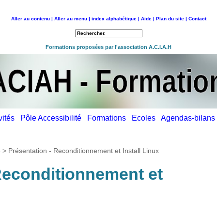
Aller au contenu |
Aller au menu |
index alphabétique |
Aide |
Plan du site |
Contact
Retour à l'accueil
Formations proposées par l'association A.C.I.A.H
ivités
Pôle Accessibilité
Formations
Ecoles
Agendas-bilan
6
>
Présentation - Reconditionnement et Install Linux
Reconditionnement et