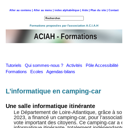
Aller au contenu |
Aller au menu |
index alphabétique |
Aide |
Plan du site |
Contact
Retour à l'accueil
Formations proposées par l'association A.C.I.A.H
Tutoriels
Qui sommes-nous ?
Activités
Pôle Accessibilité
Formations
Ecoles
Agendas-bilans
L’informatique en camping-car
Une salle informatique itinérante
Le Département de Loire-Atlantique, grâce à son bu
2023, a financé un camping-car, pour l’associatio
vote important des citoyens. Ce camping-car a été
informatique itinérante, totalement indépendante en