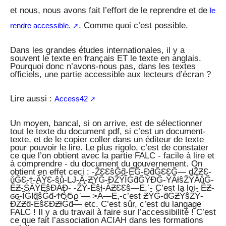
et nous, nous avons fait l’effort de le reprendre et de
le
. Comme quoi c’est possible.
rendre accessible.
Dans les grandes études internationales, il y a
souvent le texte en français ET le texte en anglais.
Pourquoi donc n’avons-nous pas, dans les textes
officiels, une partie accessible aux lecteurs d’écran ?
Lire aussi :
Access42
Un moyen, bancal, si on arrive, est de sélectionner
tout le texte du document pdf, si c’est un document-
texte, et de le copier coller dans un éditeur de texte
pour pouvoir le lire. Le plus rigolo, c’est de constater
ce que l’on obtient avec la partie FALC - facile à lire et
à comprendre - du document du gouvernement. On
obtient en effet ceci : -ŽƐƐŝĞƌ-ĚĞ-ƉƌĞƐƐĞ— dŽƵƐ-
ůĞƐ-ϯ-ĂŶƐ-ŝů-Ǉ-Ă-ƵŶĞ-ĐŽŶĨĠƌĞŶĐĞ-ŶĂƚŝŽŶĂůĞ-
ĚƵ-ŚĂŶĚŝĐĂƉ͕- -ŽŶ-Ěŝƚ-ĂƵƐƐŝ—E,͘ - C’est la loi- ĚƵ-
ϭϭ-ĨĠǀƌŝĞƌ-ϮϬϬϱ͘ — >Ă—E,-c’est ƵŶĞ-ƌĠƵŶŝŽŶ-
ƉŽƵƌ-ĚŝƐĐƵƚĞƌ— etc. C’est sûr, c’est du langage
FALC ! Il y a du travail à faire sur l’accessibilité ! C’est
ce que fait l’association ACIAH dans les formations