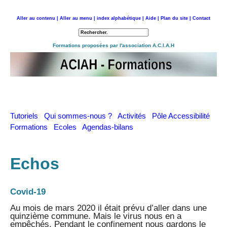
Aller au contenu |
Aller au menu |
index alphabétique |
Aide |
Plan du site |
Contact
Retour à l'accueil
Formations proposées par l'association A.C.I.A.H
Tutoriels
Qui sommes-nous ?
Activités
Pôle Accessibilité
Formations
Ecoles
Agendas-bilans
Echos
Covid-19
Au mois de mars 2020 il était prévu d’aller dans une
quinzième commune. Mais le virus nous en a
empêchés. Pendant le confinement nous gardons le