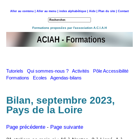
Aller au contenu |
Aller au menu |
index alphabétique |
Aide |
Plan du site |
Contact
Retour à l'accueil
Formations proposées par l'association A.C.I.A.H
Tutoriels
Qui sommes-nous ?
Activités
Pôle Accessibilité
Formations
Ecoles
Agendas-bilans
Bilan, septembre 2023,
Pays de la Loire
Page précédente
-
Page suivante