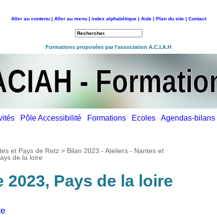
Aller au contenu |
Aller au menu |
index alphabétique |
Aide |
Plan du site |
Contact
Retour à l'accueil
Formations proposées par l'association A.C.I.A.H
ivités
Pôle Accessibilité
Formations
Ecoles
Agendas-bilan
antes et Pays de Retz
>
Bilan 2023 - Ateliers - Nantes et
ys de la loire
 2023, Pays de la loire
te