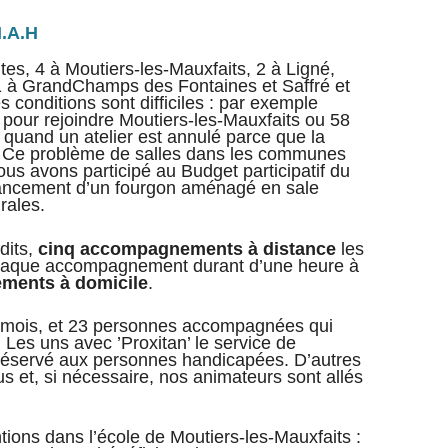
I.A.H
ntes, 4 à Moutiers-les-Mauxfaits, 2 à Ligné,
 1 à GrandChamps des Fontaines et Saffré et
onditions sont difficiles : par exemple
 pour rejoindre Moutiers-les-Mauxfaits ou 58
i quand un atelier est annulé parce que la
e ! Ce problème de salles dans les communes
us avons participé au Budget participatif du
nancement d’un fourgon aménagé en sale
rales.
dits,
cinq accompagnements à distance
les
haque accompagnement durant d’une heure à
ements à domicile
.
 le mois, et 23 personnes accompagnées qui
. Les uns avec ’Proxitan’ le service de
, réservé aux personnes handicapées. D’autres
s et, si nécessaire, nos animateurs sont allés
ntions dans l’école de Moutiers-les-Mauxfaits :