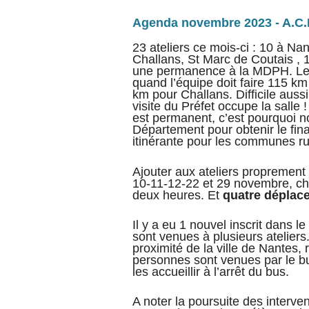
Agenda novembre 2023 - A.C.
23 ateliers ce mois-ci : 10 à Na
Challans, St Marc de Coutais ,
une permanence à la MDPH. Les c
quand l’équipe doit faire 115 km
km pour Challans. Difficile auss
visite du Préfet occupe la sall
est permanent, c’est pourquoi no
Département pour obtenir le fi
itinérante pour les communes ru
Ajouter aux ateliers proprement 
10-11-12-22 et 29 novembre, c
deux heures. Et
quatre déplac
Il y a eu 1 nouvel inscrit dans
sont venues à plusieurs ateliers
proximité de la ville de Nantes
personnes sont venues par le bu
les accueillir à l’arrêt du bus.
A noter la poursuite des interve