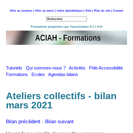
Aller au contenu |
Aller au menu |
index alphabétique |
Aide |
Plan du site |
Contact
Retour à l'accueil
Formations proposées par l'association A.C.I.A.H
Tutoriels
Qui sommes-nous ?
Activités
Pôle Accessibilité
Formations
Ecoles
Agendas-bilans
Ateliers collectifs - bilan
mars 2021
Bilan précédent
-
Bilan suivant