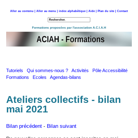
Aller au contenu |
Aller au menu |
index alphabétique |
Aide |
Plan du site |
Contact
Retour à l'accueil
Formations proposées par l'association A.C.I.A.H
Tutoriels
Qui sommes-nous ?
Activités
Pôle Accessibilité
Formations
Ecoles
Agendas-bilans
Ateliers collectifs - bilan
mai 2021
Bilan précédent
-
Bilan suivant