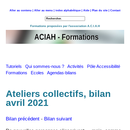
Aller au contenu |
Aller au menu |
index alphabétique |
Aide |
Plan du site |
Contact
Retour à l'accueil
Formations proposées par l'association A.C.I.A.H
Tutoriels
Qui sommes-nous ?
Activités
Pôle Accessibilité
Formations
Ecoles
Agendas-bilans
Ateliers collectifs, bilan
avril 2021
Bilan précédent
-
Bilan suivant