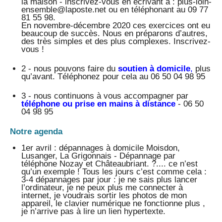
la maison - inscrivez-vous en écrivant à : plus-loin-
ensemble@laposte.net ou en téléphonant au 09 77
81 55 98.
En novembre-décembre 2020 ces exercices ont eu
beaucoup de succès. Nous en préparons d’autres,
des très simples et des plus complexes. Inscrivez-
vous !
2 - nous pouvons faire du
soutien à domicile
,
plus
qu’avant. Téléphonez pour cela au 06 50 04 98 95
3 - nous continuons à vous accompagner par
téléphone ou prise en mains à distance
- 06 50
04 98 95
Notre agenda
1er avril : dépannages à domicile Moisdon,
Lusanger, La Grigonnais - Dépannage par
téléphone Nozay et Châteaubriant. ?.... ce n’est
qu’un exemple ! Tous les jours c’est comme cela :
3-4 dépannages par jour : je ne sais plus lancer
l’ordinateur, je ne peux plus me connecter à
internet, je voudrais sortir les photos de mon
appareil, le clavier numérique ne fonctionne plus ,
je n’arrive pas à lire un lien hypertexte.